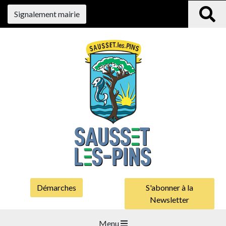
Signalement mairie
Démarches
S'abonner à la
Newsletter
Menu