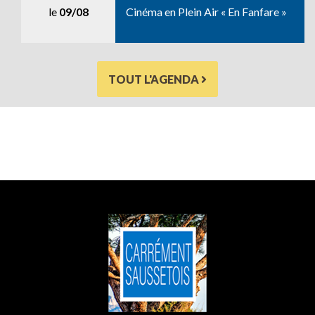
le
09/08
Cinéma en Plein Air « En Fanfare »
TOUT L'AGENDA