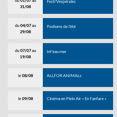
du
01/07
au
Festi’Vespérales
31/08
du
04/07
au
Podiums de l’été
29/08
du
07/07
au
Inf’eau mer
19/08
le
08/08
ALLFOR ANIMALs
le
09/08
Cinéma en Plein Air « En Fanfare »