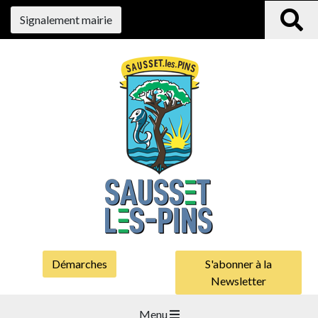
Signalement mairie
Démarches
S'abonner à la
Newsletter
Menu