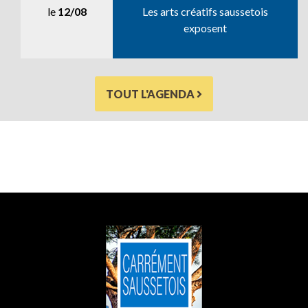
le
12/08
Les arts créatifs saussetois
exposent
TOUT L'AGENDA