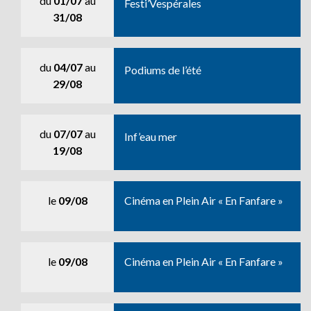
du
01/07
au
Festi’Vespérales
31/08
du
04/07
au
Podiums de l’été
29/08
du
07/07
au
Inf’eau mer
19/08
le
09/08
Cinéma en Plein Air « En Fanfare »
le
09/08
Cinéma en Plein Air « En Fanfare »