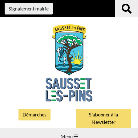
Signalement mairie
Démarches
S'abonner à la
Newsletter
Menu