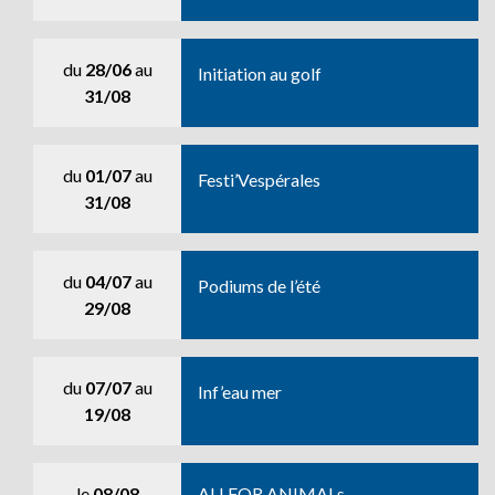
du
28/06
au
Initiation au golf
31/08
du
01/07
au
Festi’Vespérales
31/08
du
04/07
au
Podiums de l’été
29/08
du
07/07
au
Inf’eau mer
19/08
le
08/08
ALLFOR ANIMALs