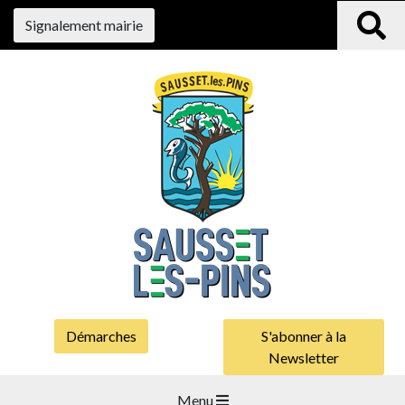
Signalement mairie
Démarches
S'abonner à la
Newsletter
Menu