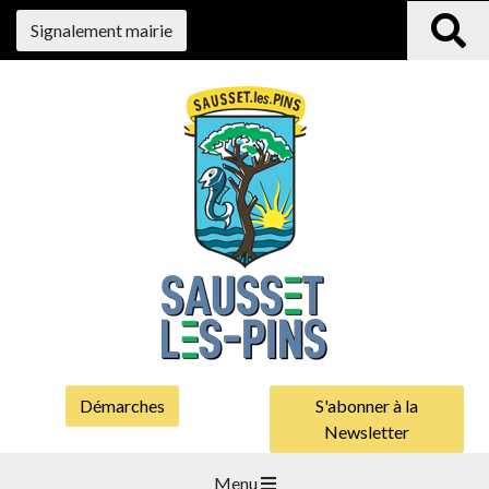
Signalement mairie
Démarches
S'abonner à la
Newsletter
Menu