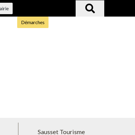
airie
Démarches
Sausset Tourisme