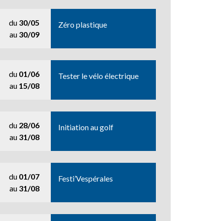
du
30/05
Zéro plastique
au
30/09
du
01/06
Tester le vélo électrique
au
15/08
du
28/06
Initiation au golf
au
31/08
du
01/07
Festi’Vespérales
au
31/08