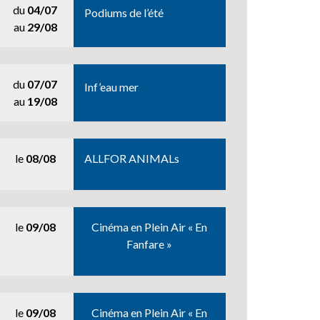
du
04/07
Podiums de l’été
au
29/08
du
07/07
Inf’eau mer
au
19/08
le
08/08
ALLFOR ANIMALs
le
09/08
Cinéma en Plein Air « En
Fanfare »
le
09/08
Cinéma en Plein Air « En