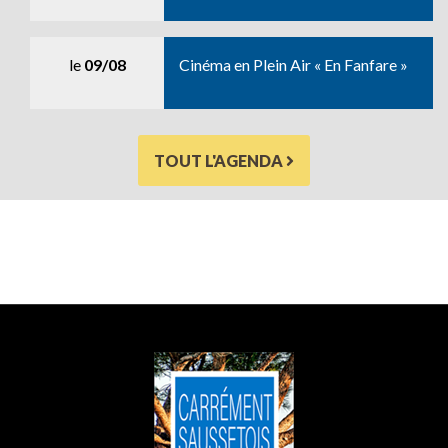
le
09/08
Cinéma en Plein Air « En Fanfare »
TOUT L'AGENDA