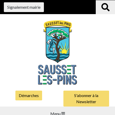
Signalement mairie
Démarches
S'abonner à la
Newsletter
Menu