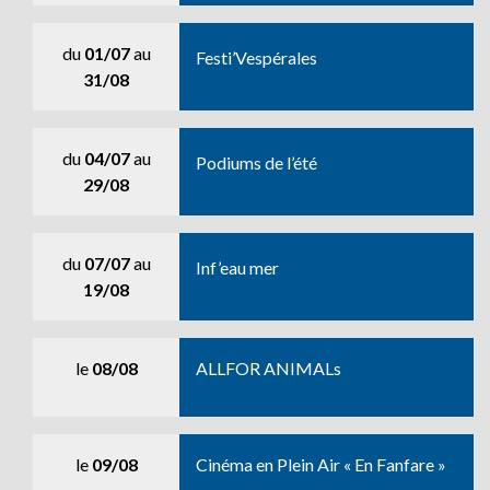
du
01/07
au
Festi’Vespérales
31/08
du
04/07
au
Podiums de l’été
29/08
du
07/07
au
Inf’eau mer
19/08
le
08/08
ALLFOR ANIMALs
le
09/08
Cinéma en Plein Air « En Fanfare »