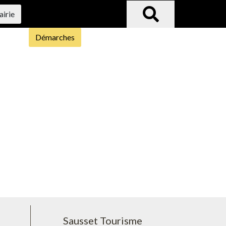
airie
Démarches
Sausset Tourisme