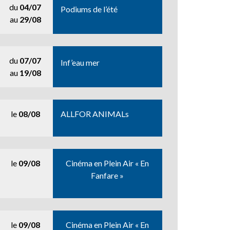
du
04/07
Podiums de l’été
au
29/08
du
07/07
Inf’eau mer
au
19/08
le
08/08
ALLFOR ANIMALs
le
09/08
Cinéma en Plein Air « En
Fanfare »
le
09/08
Cinéma en Plein Air « En