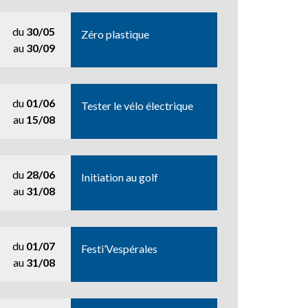
du
30/05
Zéro plastique
au
30/09
du
01/06
Tester le vélo électrique
au
15/08
du
28/06
Initiation au golf
au
31/08
du
01/07
Festi’Vespérales
au
31/08