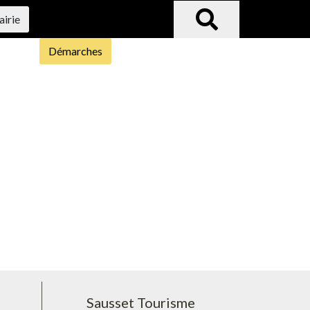
airie
Démarches
Sausset Tourisme