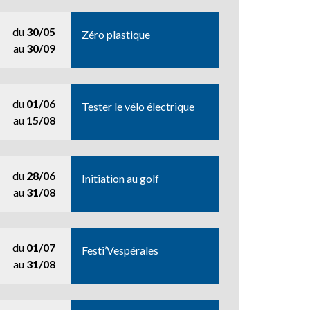
du
30/05
Zéro plastique
au
30/09
du
01/06
Tester le vélo électrique
au
15/08
du
28/06
Initiation au golf
au
31/08
du
01/07
Festi’Vespérales
au
31/08