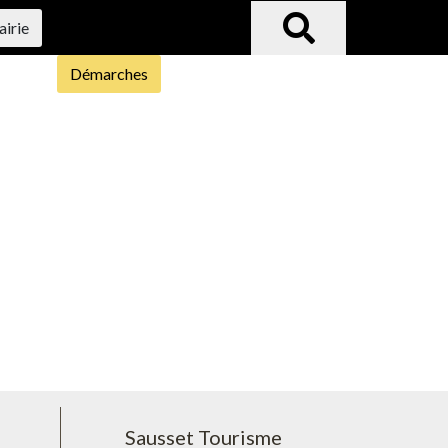
airie
Démarches
Sausset Tourisme