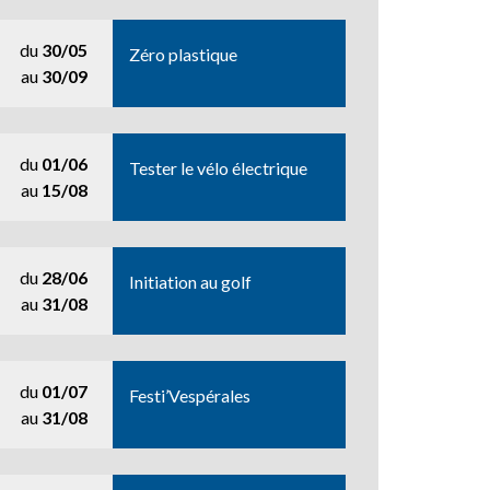
du
30/05
Zéro plastique
au
30/09
du
01/06
Tester le vélo électrique
au
15/08
du
28/06
Initiation au golf
au
31/08
du
01/07
Festi’Vespérales
au
31/08