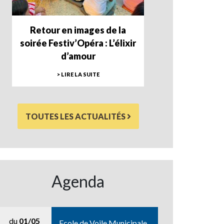
Retour en images de la
soirée Festiv’Opéra : L’élixir
d’amour
> LIRE LA SUITE
TOUTES LES ACTUALITÉS
Agenda
du
01/05
Ecole de Voile Municipale