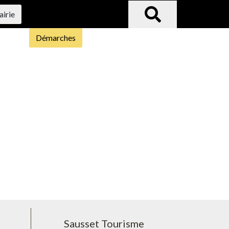
airie
Démarches
Sausset Tourisme