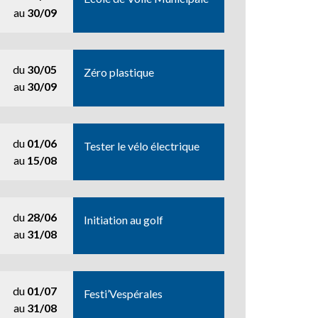
au
30/09
du
30/05
Zéro plastique
au
30/09
du
01/06
Tester le vélo électrique
au
15/08
du
28/06
Initiation au golf
au
31/08
du
01/07
Festi’Vespérales
au
31/08