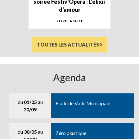
soirée Festiv’Opéra : L’élixir
d’amour
> LIRE LA SUITE
TOUTES LES ACTUALITÉS
Agenda
du
01/05
au
Ecole de Voile Municipale
30/09
du
30/05
au
Zéro plastique