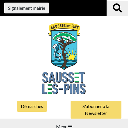
Signalement mairie
Démarches
S'abonner à la
Newsletter
Menu