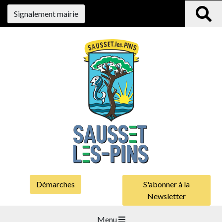
Signalement mairie
Démarches
S'abonner à la
Newsletter
Menu