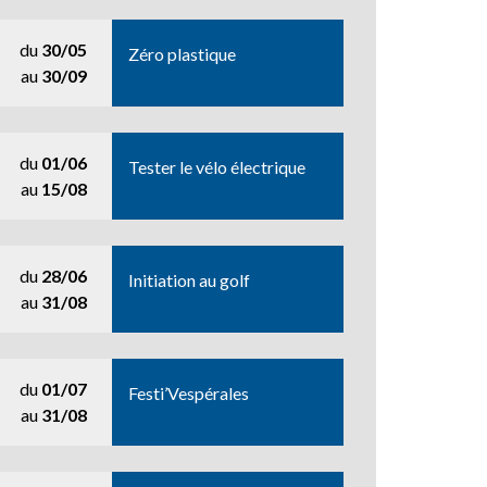
du
30/05
Zéro plastique
au
30/09
du
01/06
Tester le vélo électrique
au
15/08
du
28/06
Initiation au golf
au
31/08
du
01/07
Festi’Vespérales
au
31/08