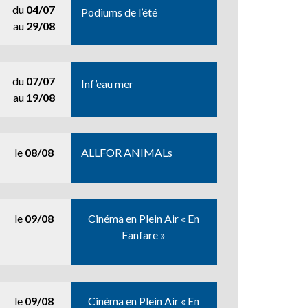
du
04/07
Podiums de l’été
au
29/08
du
07/07
Inf’eau mer
au
19/08
le
08/08
ALLFOR ANIMALs
le
09/08
Cinéma en Plein Air « En
Fanfare »
le
09/08
Cinéma en Plein Air « En