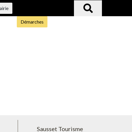
airie
Démarches
Sausset Tourisme