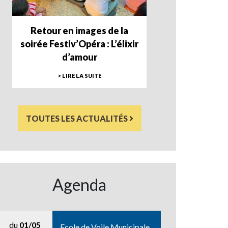
Retour en images de la
soirée Festiv’Opéra : L’élixir
d’amour
> LIRE LA SUITE
TOUTES LES ACTUALITÉS
Agenda
du
01/05
Ecole de Voile Municipale