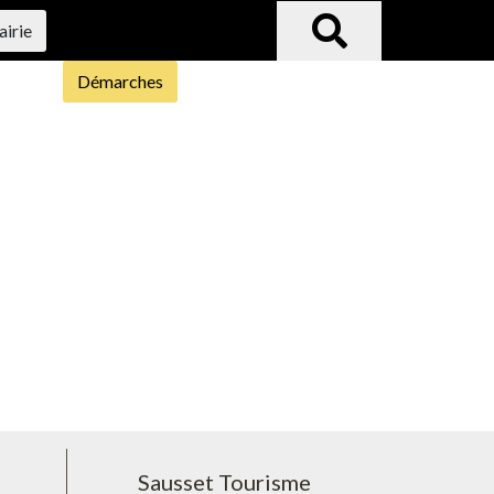
airie
Démarches
Sausset Tourisme