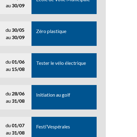
au
30/09
du
30/05
Zéro plastique
au
30/09
du
01/06
Tester le vélo électrique
au
15/08
du
28/06
Initiation au golf
au
31/08
du
01/07
Festi’Vespérales
au
31/08