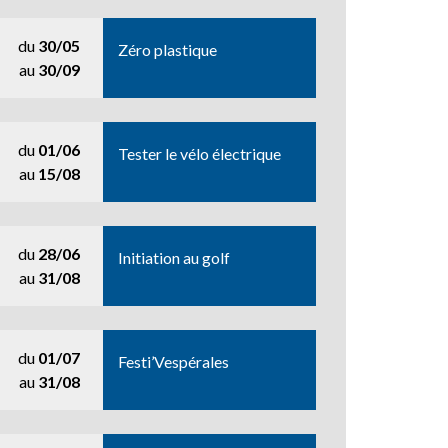
du
30/05
Zéro plastique
au
30/09
du
01/06
Tester le vélo électrique
au
15/08
du
28/06
Initiation au golf
au
31/08
du
01/07
Festi’Vespérales
au
31/08