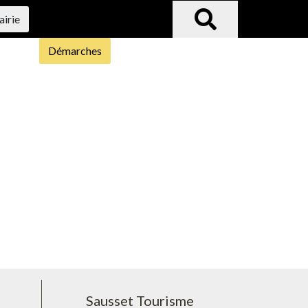
airie
Démarches
Sausset Tourisme