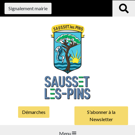
Signalement mairie
Démarches
S'abonner à la
Newsletter
Menu