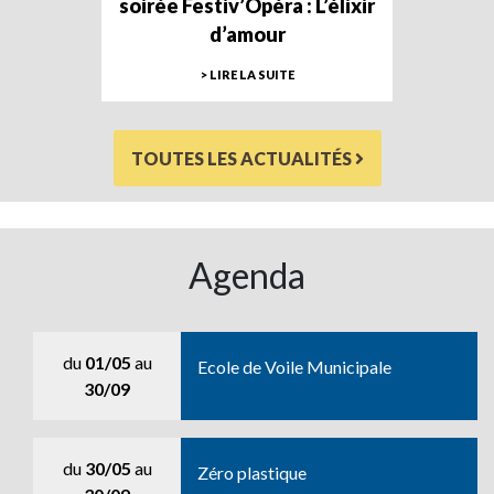
soirée Festiv’Opéra : L’élixir
d’amour
> LIRE LA SUITE
TOUTES LES ACTUALITÉS
Agenda
du
01/05
au
Ecole de Voile Municipale
30/09
du
30/05
au
Zéro plastique