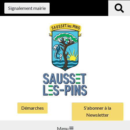
Signalement mairie
Démarches
S'abonner à la
Newsletter
Menu