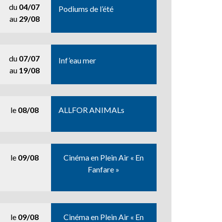
du
04/07
Podiums de l’été
au
29/08
du
07/07
Inf’eau mer
au
19/08
le
08/08
ALLFOR ANIMALs
le
09/08
Cinéma en Plein Air « En
Fanfare »
le
09/08
Cinéma en Plein Air « En