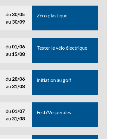
du
30/05
Zéro plastique
au
30/09
du
01/06
Tester le vélo électrique
au
15/08
du
28/06
Initiation au golf
au
31/08
du
01/07
Festi’Vespérales
au
31/08