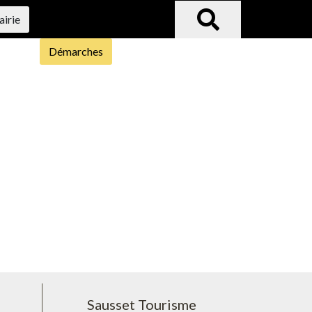
airie
Démarches
Sausset Tourisme