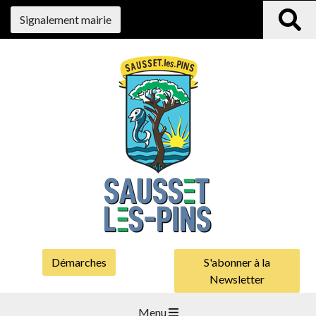
Signalement mairie
Démarches
S'abonner à la
Newsletter
Menu