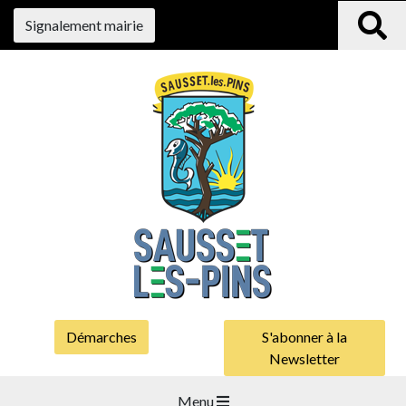
Signalement mairie
Démarches
S'abonner à la
Newsletter
Menu