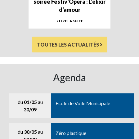
soirée Festiv’Opéra : L’élixir
d’amour
> LIRE LA SUITE
TOUTES LES ACTUALITÉS
Agenda
du
01/05
au
Ecole de Voile Municipale
30/09
du
30/05
au
Zéro plastique