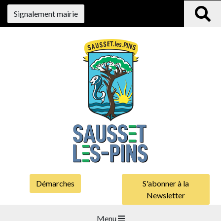
Signalement mairie
Démarches
S'abonner à la
Newsletter
Menu