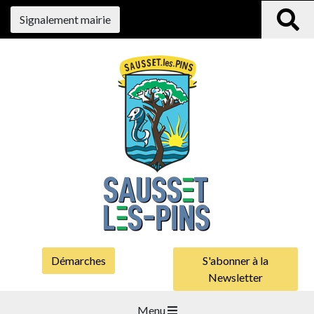
Signalement mairie
Démarches
S'abonner à la
Newsletter
Menu