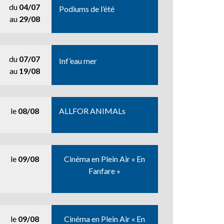
du
04/07
Podiums de l’été
au
29/08
du
07/07
Inf’eau mer
au
19/08
le
08/08
ALLFOR ANIMALs
le
09/08
Cinéma en Plein Air « En
Fanfare »
le
09/08
Cinéma en Plein Air « En