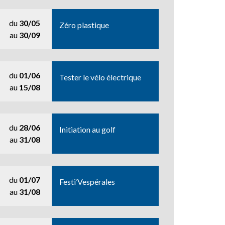
du
30/05
Zéro plastique
au
30/09
du
01/06
Tester le vélo électrique
au
15/08
du
28/06
Initiation au golf
au
31/08
du
01/07
Festi’Vespérales
au
31/08