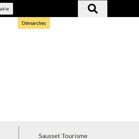
airie
Démarches
Sausset Tourisme