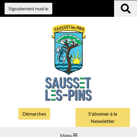
Signalement mairie
Démarches
S'abonner à la
Newsletter
Menu