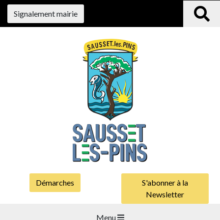
Signalement mairie
Démarches
S'abonner à la
Newsletter
Menu