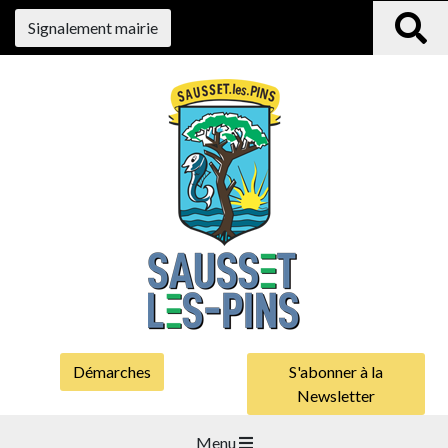
Signalement mairie
Démarches
S'abonner à la
Newsletter
Menu