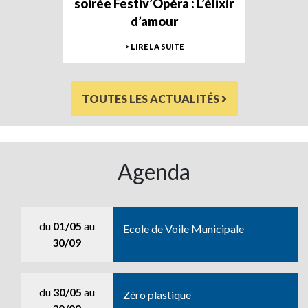
soirée Festiv’Opéra : L’élixir
d’amour
> LIRE LA SUITE
TOUTES LES ACTUALITÉS
Agenda
du
01/05
au
Ecole de Voile Municipale
30/09
du
30/05
au
Zéro plastique