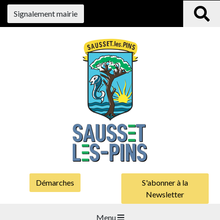
Signalement mairie
Démarches
S'abonner à la
Newsletter
Menu