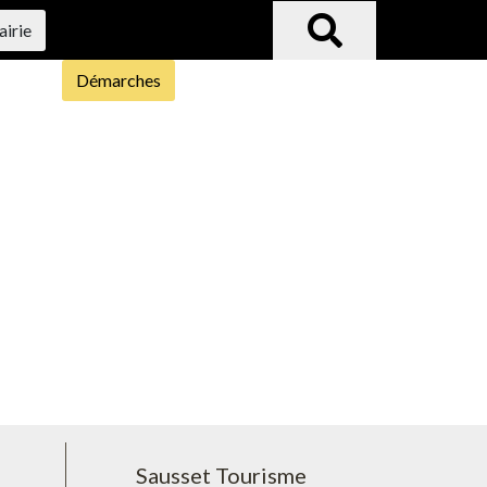
airie
Démarches
Sausset Tourisme