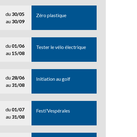
du
30/05
Zéro plastique
au
30/09
du
01/06
Tester le vélo électrique
au
15/08
du
28/06
Initiation au golf
au
31/08
du
01/07
Festi’Vespérales
au
31/08