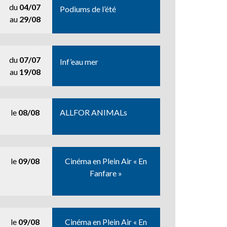
du
04/07
Podiums de l’été
au
29/08
du
07/07
Inf’eau mer
au
19/08
le
08/08
ALLFOR ANIMALs
le
09/08
Cinéma en Plein Air « En
Fanfare »
le
09/08
Cinéma en Plein Air « En