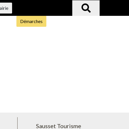
airie
Démarches
Sausset Tourisme