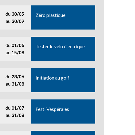
du
30/05
Zéro plastique
au
30/09
du
01/06
Tester le vélo électrique
au
15/08
du
28/06
Initiation au golf
au
31/08
du
01/07
Festi’Vespérales
au
31/08