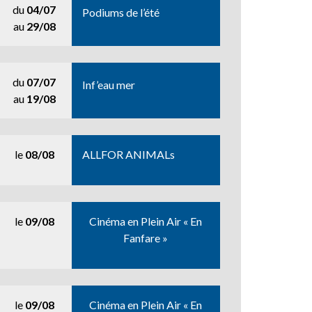
du
04/07
Podiums de l’été
au
29/08
du
07/07
Inf’eau mer
au
19/08
le
08/08
ALLFOR ANIMALs
le
09/08
Cinéma en Plein Air « En
Fanfare »
le
09/08
Cinéma en Plein Air « En