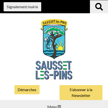
Signalement mairie
Démarches
S'abonner à la
Newsletter
Menu