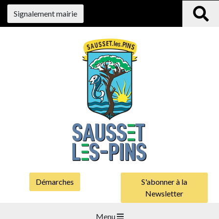
Signalement mairie
Démarches
S'abonner à la
Newsletter
Menu