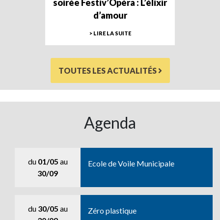
soirée Festiv’Opéra : L’élixir
d’amour
> LIRE LA SUITE
TOUTES LES ACTUALITÉS
Agenda
du
01/05
au
Ecole de Voile Municipale
30/09
du
30/05
au
Zéro plastique