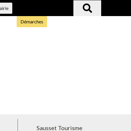
airie
Démarches
Sausset Tourisme