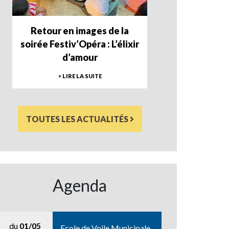
Retour en images de la
soirée Festiv’Opéra : L’élixir
d’amour
> LIRE LA SUITE
TOUTES LES ACTUALITÉS
Agenda
du
01/05
Ecole de Voile Municipale