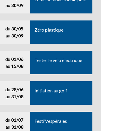
au
30/09
du
30/05
Zéro plastique
au
30/09
du
01/06
Tester le vélo électrique
au
15/08
du
28/06
Initiation au golf
au
31/08
du
01/07
Festi’Vespérales
au
31/08