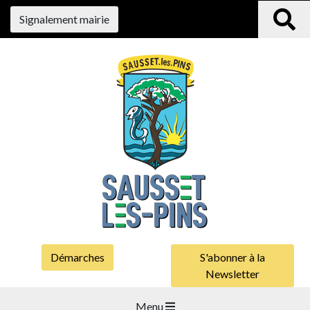
Signalement mairie
Démarches
S'abonner à la
Newsletter
Menu