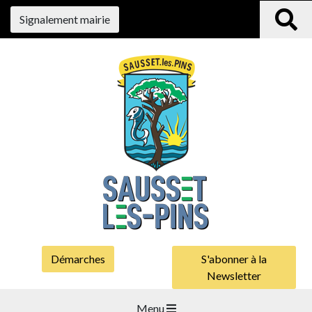
Signalement mairie
Démarches
S'abonner à la
Newsletter
Menu