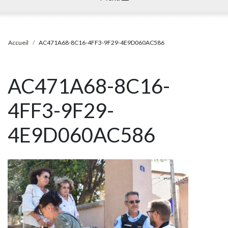
Accueil
AC471A68-8C16-4FF3-9F29-4E9D060AC586
AC471A68-8C16-
4FF3-9F29-
4E9D060AC586