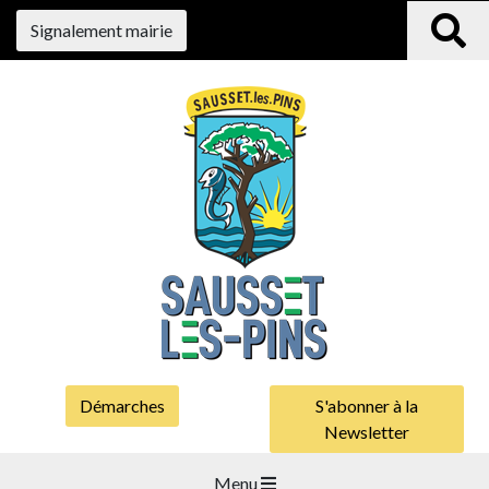
Signalement mairie
Démarches
S'abonner à la
Newsletter
Menu