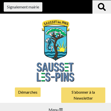
Signalement mairie
Démarches
S'abonner à la
Newsletter
Menu