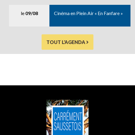
le
09/08
Cinéma en Plein Air « En Fanfare »
TOUT L'AGENDA