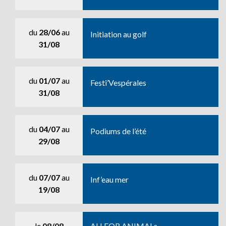
du
28/06
au
Initiation au golf
31/08
du
01/07
au
Festi’Vespérales
31/08
du
04/07
au
Podiums de l’été
29/08
du
07/07
au
Inf’eau mer
19/08
le
08/08
ALLFOR ANIMALs