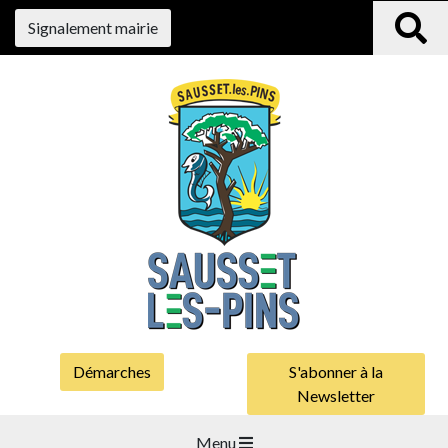
Signalement mairie
Démarches
S'abonner à la
Newsletter
Menu