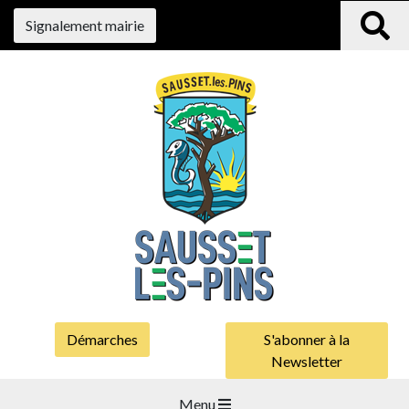
Signalement mairie
Démarches
S'abonner à la
Newsletter
Menu