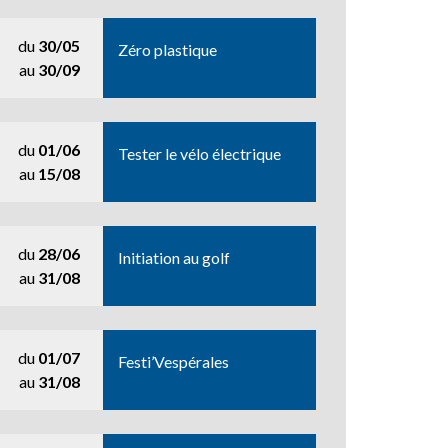
du
30/05
Zéro plastique
au
30/09
du
01/06
Tester le vélo électrique
au
15/08
du
28/06
Initiation au golf
au
31/08
du
01/07
Festi’Vespérales
au
31/08