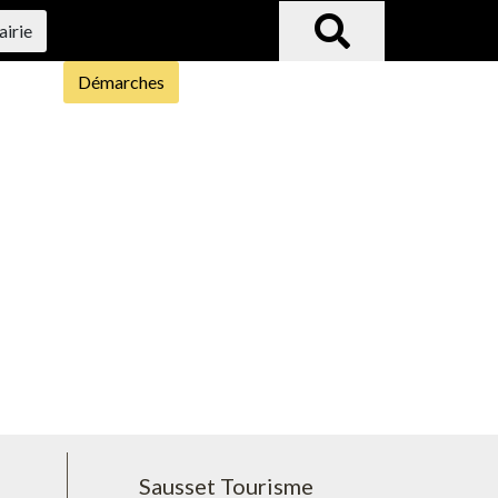
airie
Démarches
Sausset Tourisme