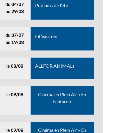
du
04/07
Podiums de l’été
au
29/08
du
07/07
Inf’eau mer
au
19/08
le
08/08
ALLFOR ANIMALs
le
09/08
Cinéma en Plein Air « En
Fanfare »
le
09/08
Cinéma en Plein Air « En